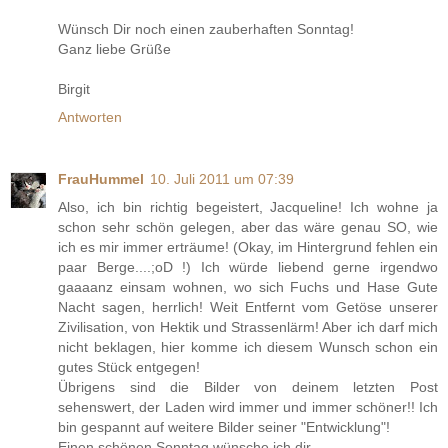
Wünsch Dir noch einen zauberhaften Sonntag!
Ganz liebe Grüße
Birgit
Antworten
FrauHummel
10. Juli 2011 um 07:39
Also, ich bin richtig begeistert, Jacqueline! Ich wohne ja
schon sehr schön gelegen, aber das wäre genau SO, wie
ich es mir immer erträume! (Okay, im Hintergrund fehlen ein
paar Berge....;oD !) Ich würde liebend gerne irgendwo
gaaaanz einsam wohnen, wo sich Fuchs und Hase Gute
Nacht sagen, herrlich! Weit Entfernt vom Getöse unserer
Zivilisation, von Hektik und Strassenlärm! Aber ich darf mich
nicht beklagen, hier komme ich diesem Wunsch schon ein
gutes Stück entgegen!
Übrigens sind die Bilder von deinem letzten Post
sehenswert, der Laden wird immer und immer schöner!! Ich
bin gespannt auf weitere Bilder seiner "Entwicklung"!
Einen schönen Sonntag wünsche ich dir,